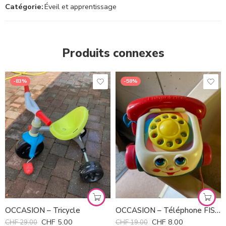
Catégorie:
Éveil et apprentissage
Produits connexes
-83%
-58%
OCCASION – Tricycle
OCCASION – Téléphone FISHER PRICE
CHF
5.00
CHF
8.00
CHF
29.00
CHF
19.00