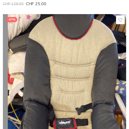
CHF
25.00
CHF
129.00
-67%