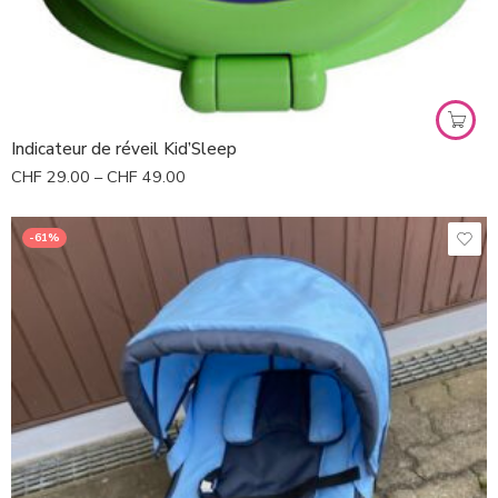
Vert
Blanc lapins
Blanc chats
Indicateur de réveil Kid’Sleep
CHF
29.00
–
CHF
49.00
-61%