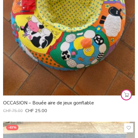
OCCASION – Bouée aire de jeux gonflable
CHF
25.00
CHF
75.00
-63%