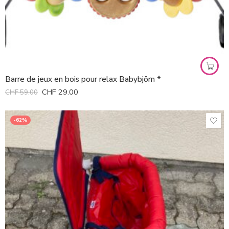
Barre de jeux en bois pour relax Babybjörn *
CHF
29.00
CHF
59.00
-62%