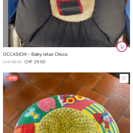
OCCASION – Baby relax Chicco
CHF
29.00
CHF
89.00
-67%