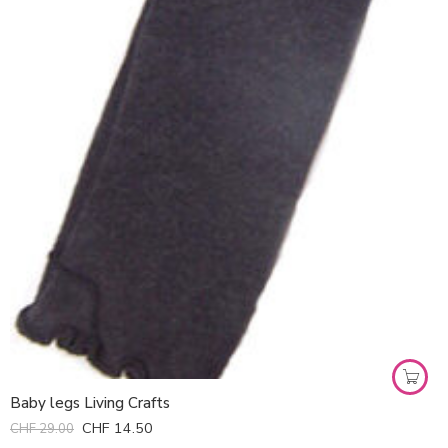
Uni noir
Uni violet
Baby legs Living Crafts
CHF
14.50
CHF
29.00