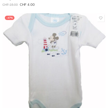
CHF
4.00
CHF
18.00
-47%