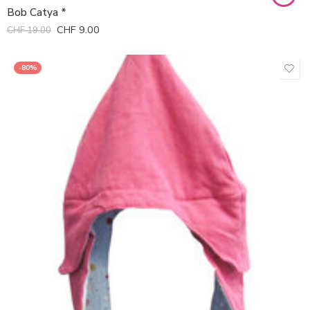
Bob Catya *
CHF
9.00
CHF
19.00
-80%