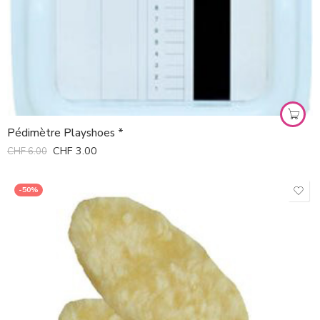
Pédimètre Playshoes *
CHF
3.00
CHF
6.00
-50%