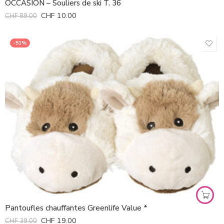
OCCASION – Souliers de ski T. 36
CHF
10.00
CHF
89.00
-51%
Pantoufles chauffantes Greenlife Value *
CHF
19.00
CHF
39.00