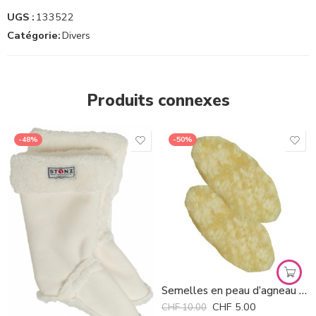
UGS :
133522
Catégorie:
Divers
Produits connexes
-48%
-50%
Semelles en peau d’agneau Kaiser *
CHF
5.00
CHF
10.00