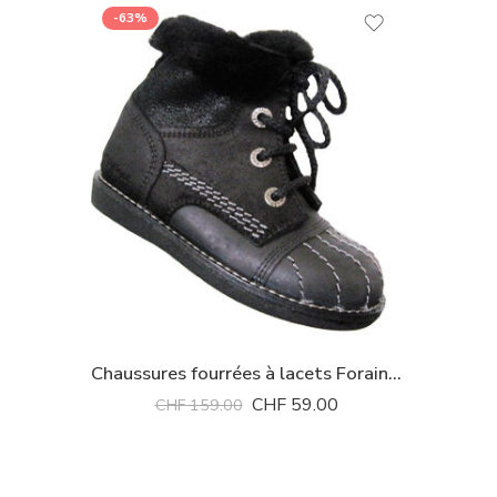
-63%
Chaussures fourrées à lacets Forain Kickers *
CHF
59.00
CHF
159.00