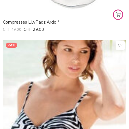
Compresses LilyPadz Ardo *
CHF
29.00
CHF
49.00
-51%