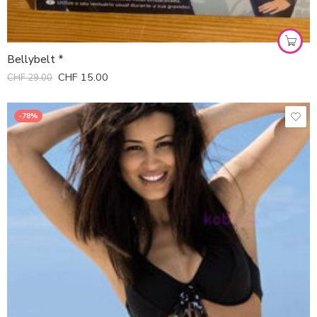
Bellybelt *
CHF
15.00
CHF
29.00
-78%