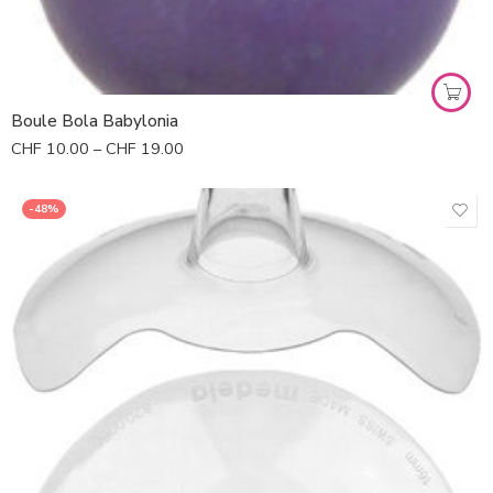
Mains noir
Spirale noir-fuchsia
Noir-argent
Boule Bola Babylonia
Fleur blanche s/noir
CHF
10.00
–
CHF
19.00
-48%