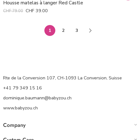
Housse matelas à langer Red Castle
CHF
39.00
CHF
79.00
1
2
3
Rte de la Conversion 107, CH-1093 La Conversion, Suisse
+41 79 349 15 16
dominique.baumann@babyzou.ch
www.babyzou.ch
Company
Custom Care