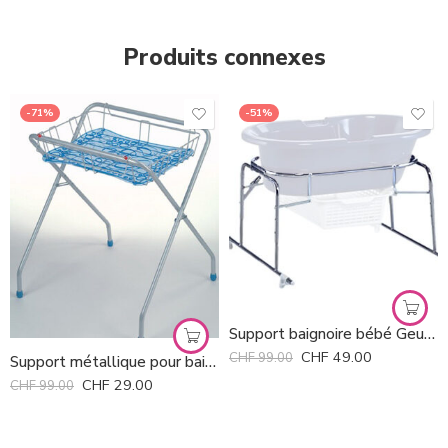
Produits connexes
-71%
-51%
Support baignoire bébé Geuther *
CHF
49.00
CHF
99.00
Support métallique pour baignoire Onda OK Baby *
CHF
29.00
CHF
99.00