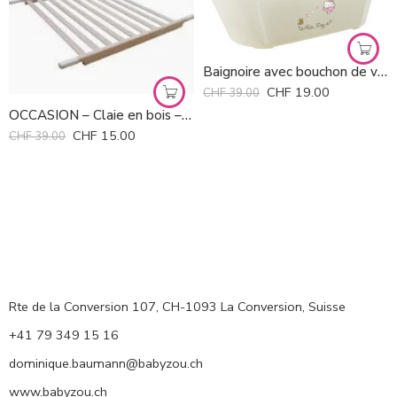
Baignoire avec bouchon de vidange Rotho *
CHF
19.00
CHF
39.00
OCCASION – Claie en bois – support baignoire bébé
CHF
15.00
CHF
39.00
Rte de la Conversion 107, CH-1093 La Conversion, Suisse
+41 79 349 15 16
dominique.baumann@babyzou.ch
www.babyzou.ch