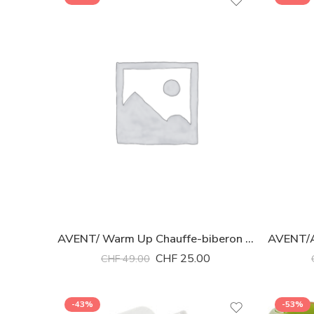
AVENT/ Warm Up Chauffe-biberon complet
CHF
25.00
CHF
49.00
-43%
-53%