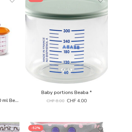
Baby portions Beaba *
Baby portions 150, 300, 500 ml Beaba *
CHF
4.00
CHF
8.00
-52%