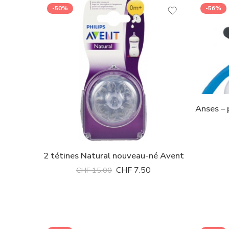
-50%
-56%
2 tétines Natural nouveau-né Avent
CHF
7.50
CHF
15.00