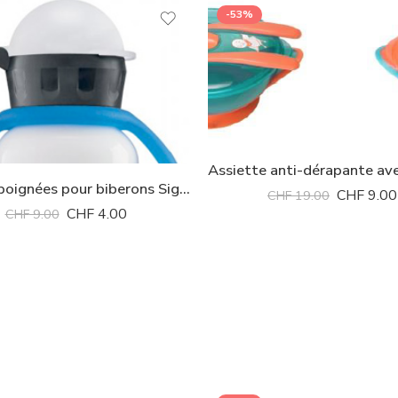
-53%
Anses – poignées pour biberons Sigg *
CHF
9.00
CHF
19.00
CHF
4.00
CHF
9.00