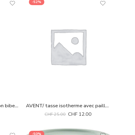
-52%
AVENT/ housse de protection biberon en verre 125ml
AVENT/ tasse isotherme avec paille 260 ml
CHF
12.00
CHF
25.00
-50%