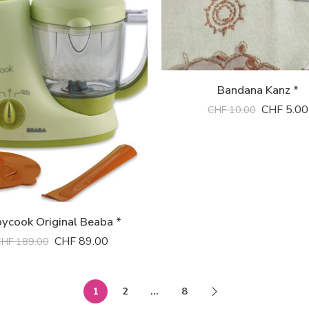
Bandana Kanz *
CHF
5.00
CHF
10.00
ycook Original Beaba *
CHF
89.00
CHF
189.00
1
2
…
8