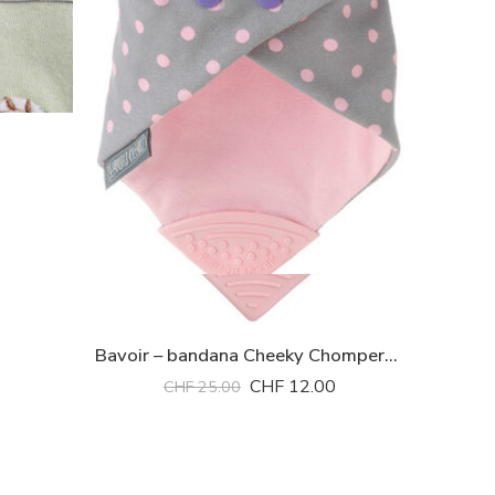
Bavoir – bandana Cheeky Chompers *
CHF
12.00
CHF
25.00