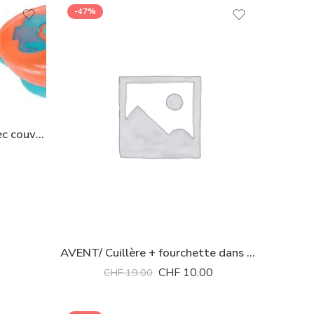
-47%
Assiette anti-dérapante avec couvercle et services Bibi *
AVENT/ Cuillère + fourchette dans boîte transport dès 12 mois
CHF
10.00
CHF
19.00