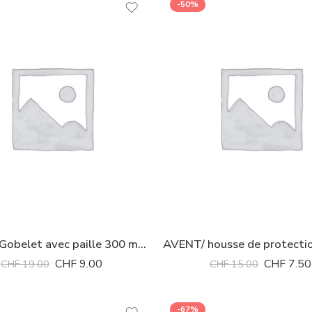
-50%
AVENT/ Gobelet avec paille 300 ml vert 300ml
CHF
9.00
CHF
7.50
CHF
19.00
CHF
15.00
-67%