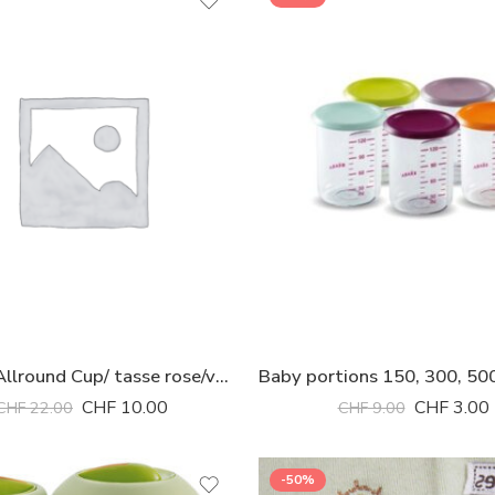
AVENT/Allround Cup/ tasse rose/vert 260ml
CHF
10.00
CHF
3.00
CHF
22.00
CHF
9.00
-50%