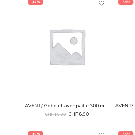
-44%
-53%
AVENT/ Gobelet avec paille 300 ml rose 300ml
CHF
8.90
CHF
15.90
-49%
-55%