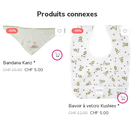
Produits connexes
-50%
-58%
Bandana Kanz *
CHF
5.00
CHF
10.00
Bavoir à velcro Kushies *
CHF
5.00
CHF
12.00