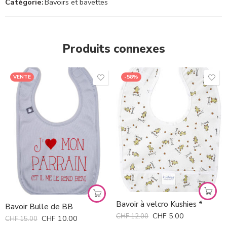
Catégorie:
Bavoirs et bavettes
Produits connexes
VENTE
-58%
Gris
Bavoir à velcro Kushies *
Bavoir Bulle de BB
CHF
5.00
CHF
12.00
CHF
10.00
CHF
15.00