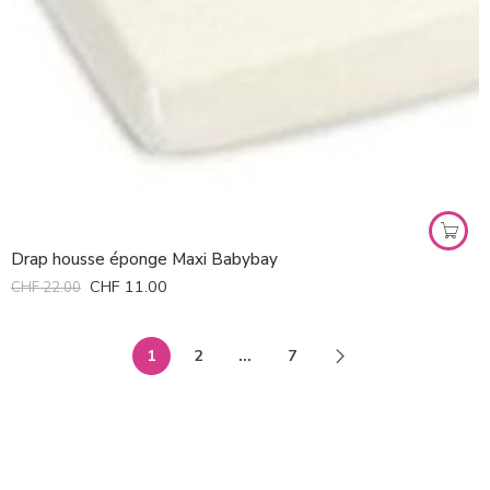
Drap housse éponge Maxi Babybay
CHF
11.00
CHF
22.00
1
2
…
7