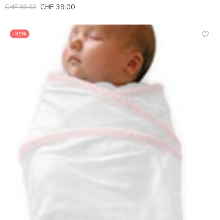
CHF
39.00
CHF
99.00
-51%