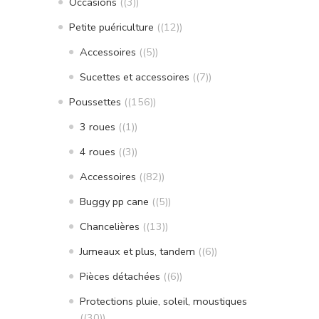
Occasions
(3)
Petite puériculture
(12)
Accessoires
(5)
Sucettes et accessoires
(7)
Poussettes
(156)
3 roues
(1)
4 roues
(3)
Accessoires
(82)
Buggy pp cane
(5)
Chancelières
(13)
Jumeaux et plus, tandem
(6)
Pièces détachées
(6)
Protections pluie, soleil, moustiques
(30)