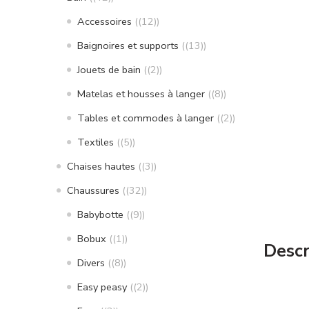
Accessoires
(12)
Baignoires et supports
(13)
Jouets de bain
(2)
Matelas et housses à langer
(8)
Tables et commodes à langer
(2)
Textiles
(5)
Chaises hautes
(3)
Chaussures
(32)
Babybotte
(9)
Bobux
(1)
Descr
Divers
(8)
Easy peasy
(2)