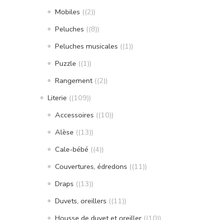
Mobiles
(2)
Peluches
(8)
Peluches musicales
(1)
Puzzle
(1)
Rangement
(2)
Literie
(109)
Accessoires
(10)
Alèse
(13)
Cale-bébé
(4)
Couvertures, édredons
(11)
Draps
(13)
Duvets, oreillers
(11)
Housse de duvet et oreiller
(10)