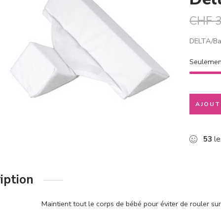
CHF
3
DELTA/Bab
Seuleme
AJOUT
53
le
iption
Maintient tout le corps de bébé pour éviter de rouler sur