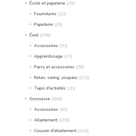
École et papeterie
(5)
Fournitures
(2)
Papeterie
(3)
Éveil
(39)
Accessoires
(5)
Apprentissage
(7)
Parcs et accessoires
(9)
Relax, swing, youpala
(15)
Tapis d'activités
(2)
Grossesse
(68)
Accessoires
(6)
Allaitement
(29)
Coussin d'allaitement
(14)