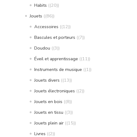
Habits
(20)
Jouets
(86)
Accessoires
(12)
Bascules et porteurs
(7)
Doudou
(3)
Éveil et apprentissage
(11)
Instruments de musique
(1)
Jouets divers
(13)
Jouets électroniques
(2)
Jouets en bois
(8)
Jouets en tissu
(3)
Jouets plein air
(15)
Livres
(2)