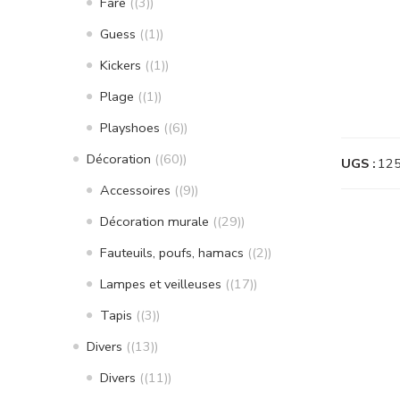
Fare
(3)
Guess
(1)
Kickers
(1)
Plage
(1)
Playshoes
(6)
Décoration
(60)
UGS :
12
Accessoires
(9)
Décoration murale
(29)
Fauteuils, poufs, hamacs
(2)
Lampes et veilleuses
(17)
Tapis
(3)
Divers
(13)
Divers
(11)