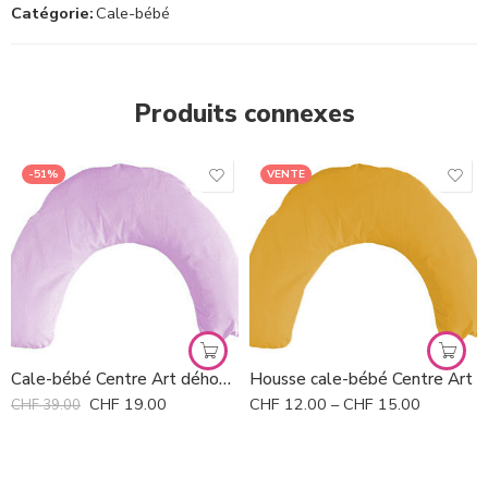
Catégorie:
Cale-bébé
Produits connexes
-51%
VENTE
Uni jaune (13S)
Uni abricot (21L)
Uni blanc (3C)
Framboise
Cale-bébé Centre Art déhoussable *
Housse cale-bébé Centre Art
CHF
19.00
CHF
12.00
–
CHF
15.00
CHF
39.00