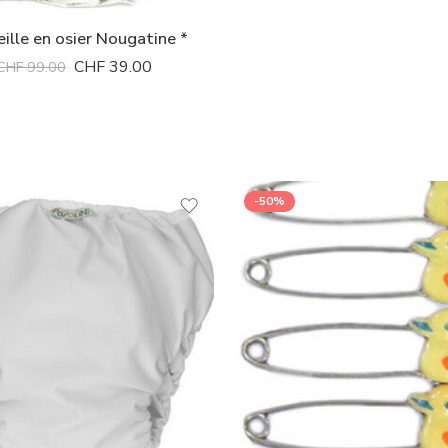
ille en osier Nougatine *
CHF
39.00
CHF
99.00
-50%