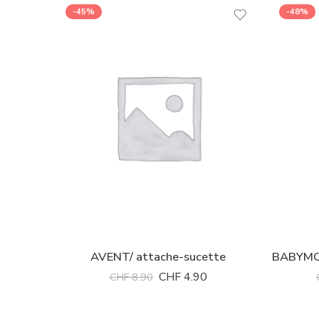
-45%
-48%
AVENT/ attache-sucette
CHF
4.90
CHF
8.90