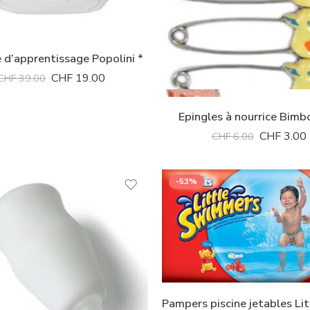
 d’apprentissage Popolini *
CHF
19.00
CHF
39.00
Epingles à nourrice Bimb
CHF
3.00
CHF
6.00
-53%