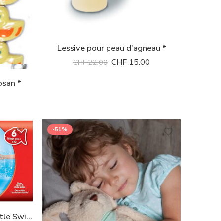
Lessive pour peau d’agneau *
CHF
15.00
CHF
22.00
osan *
-51%
Pampers piscine jetables Little Swimmers 16 kg + Huggies *