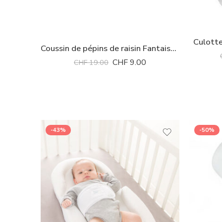
Culotte
Coussin de pépins de raisin Fantaisy coeurs ass.
CHF
9.00
CHF
19.00
-43%
-50%