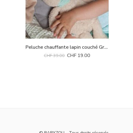
Peluche chauffante lapin couché Grün Specht *
CHF
19.00
CHF
39.00
© BABYZOU – Tous droits réservés