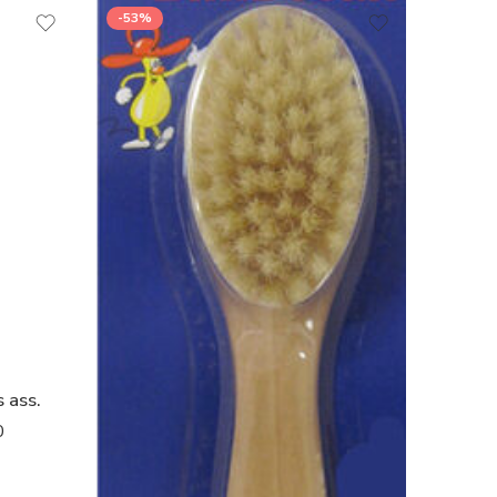
-53%
 ass.
0