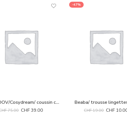
-47%
BABYMOOV/Cosydream/ coussin cale-bébé anti tête plate
Beaba/ trousse lingettes
CHF
39.00
CHF
10.0
CHF
75.00
CHF
19.00