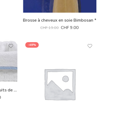
Brosse à cheveux en soie Bimbosan *
CHF
9.00
CHF
19.00
-48%
Corbeille en osier pour produits de soins bébé Bébé-Jou *
0