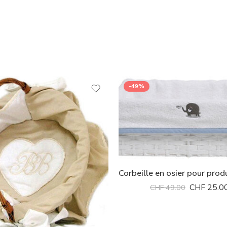
-49%
CHF
25.0
CHF
49.00