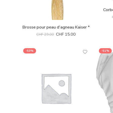
Corbe
Brosse pour peau d’agneau Kaiser *
CHF
15.00
CHF
29.00
-53%
-51%