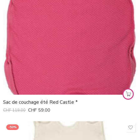
Sac de couchage été Red Castle *
CHF
59.00
CHF
119.00
-50%