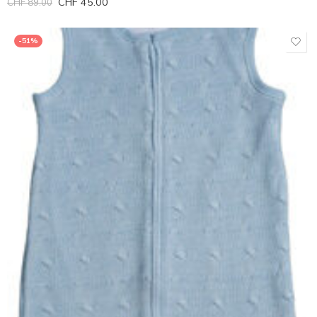
CHF
45.00
CHF
89.00
-51%