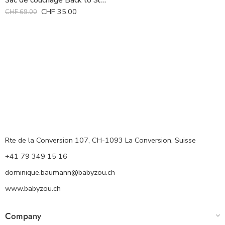
Sac de couchage Back to Sleep Prince Lionheart *
CHF
35.00
CHF
69.00
Rte de la Conversion 107, CH-1093 La Conversion, Suisse
+41 79 349 15 16
dominique.baumann@babyzou.ch
www.babyzou.ch
Company