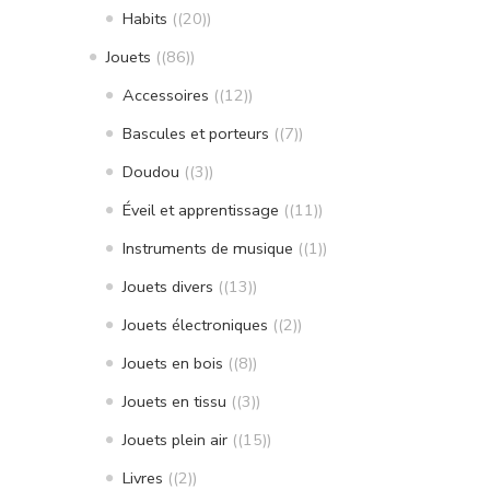
Habits
(20)
Jouets
(86)
Accessoires
(12)
Bascules et porteurs
(7)
Doudou
(3)
Éveil et apprentissage
(11)
Instruments de musique
(1)
Jouets divers
(13)
Jouets électroniques
(2)
Jouets en bois
(8)
Jouets en tissu
(3)
Jouets plein air
(15)
Livres
(2)