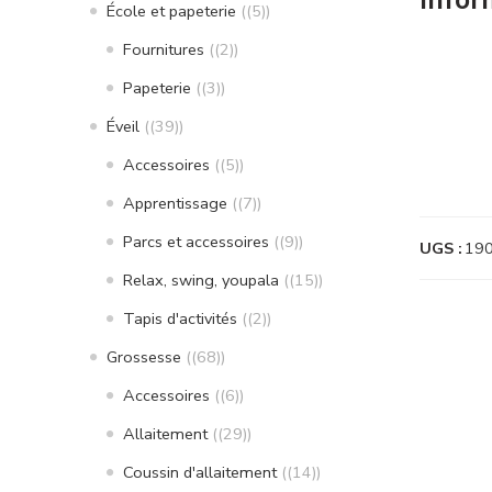
École et papeterie
(5)
Fournitures
(2)
Papeterie
(3)
Éveil
(39)
Accessoires
(5)
Apprentissage
(7)
Parcs et accessoires
(9)
UGS :
19
Relax, swing, youpala
(15)
Tapis d'activités
(2)
Grossesse
(68)
Accessoires
(6)
Allaitement
(29)
Coussin d'allaitement
(14)