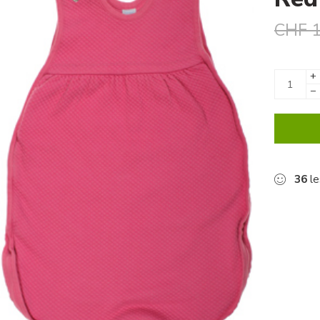
CHF
1
+
−
36
le