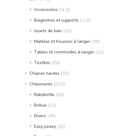
Accessoires
(12)
Baignoires et supports
(13)
Jouets de bain
(2)
Matelas et housses à langer
(8)
Tables et commodes à langer
(2)
Textiles
(5)
Chaises hautes
(3)
Chaussures
(32)
Babybotte
(9)
Bobux
(1)
Divers
(8)
Easy peasy
(2)