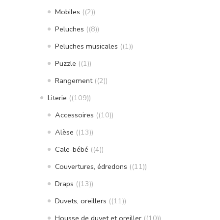
Mobiles
(2)
Peluches
(8)
Peluches musicales
(1)
Puzzle
(1)
Rangement
(2)
Literie
(109)
Accessoires
(10)
Alèse
(13)
Cale-bébé
(4)
Couvertures, édredons
(11)
Draps
(13)
Duvets, oreillers
(11)
Housse de duvet et oreiller
(10)