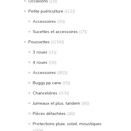
Occasions
(3)
Petite puériculture
(12)
Accessoires
(5)
Sucettes et accessoires
(7)
Poussettes
(156)
3 roues
(1)
4 roues
(3)
Accessoires
(82)
Buggy pp cane
(5)
Chancelières
(13)
Jumeaux et plus, tandem
(6)
Pièces détachées
(6)
Protections pluie, soleil, moustiques
(30)