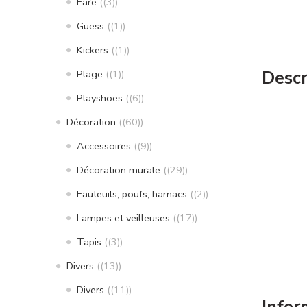
Fare
(3)
Guess
(1)
Kickers
(1)
Descr
Plage
(1)
Playshoes
(6)
Décoration
(60)
Accessoires
(9)
Décoration murale
(29)
Fauteuils, poufs, hamacs
(2)
Lampes et veilleuses
(17)
Tapis
(3)
Divers
(13)
Divers
(11)
Infor