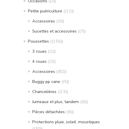
Occasions
(3)
Petite puériculture
(12)
Accessoires
(5)
Sucettes et accessoires
(7)
Poussettes
(156)
3 roues
(1)
4 roues
(3)
Accessoires
(82)
Buggy pp cane
(5)
Chancelières
(13)
Jumeaux et plus, tandem
(6)
Pièces détachées
(6)
Protections pluie, soleil, moustiques
(30)