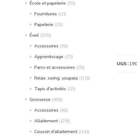
École et papeterie
(5)
Fournitures
(2)
Papeterie
(3)
Éveil
(39)
Accessoires
(5)
Apprentissage
(7)
UGS :
19
Parcs et accessoires
(9)
Relax, swing, youpala
(15)
Tapis d'activités
(2)
Grossesse
(68)
Accessoires
(6)
Allaitement
(29)
Coussin d'allaitement
(14)