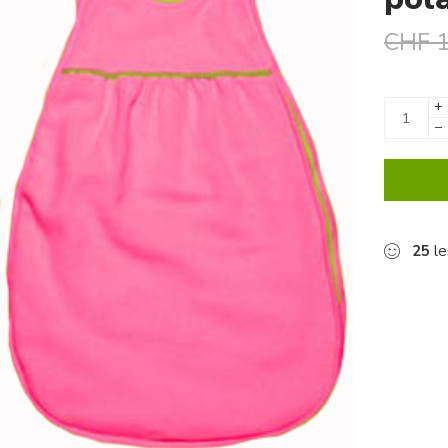
CHF
1
+
−
25
le