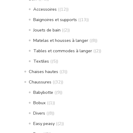
Accessoires
(12)
Baignoires et supports
(13)
Jouets de bain
(2)
Matelas et housses à langer
(8)
Tables et commodes à langer
(2)
Textiles
(5)
Chaises hautes
(3)
Chaussures
(32)
Babybotte
(9)
Bobux
(1)
Divers
(8)
Easy peasy
(2)