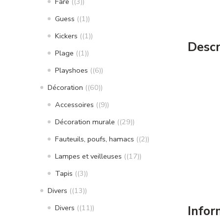
Fare
(3)
Guess
(1)
Kickers
(1)
Descr
Plage
(1)
Playshoes
(6)
Décoration
(60)
Accessoires
(9)
Décoration murale
(29)
Fauteuils, poufs, hamacs
(2)
Lampes et veilleuses
(17)
Tapis
(3)
Divers
(13)
Divers
(11)
Infor