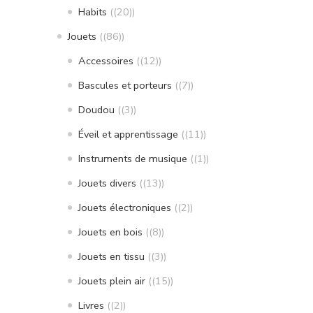
Habits
(20)
Jouets
(86)
Accessoires
(12)
Bascules et porteurs
(7)
Doudou
(3)
Éveil et apprentissage
(11)
Instruments de musique
(1)
Jouets divers
(13)
Jouets électroniques
(2)
Jouets en bois
(8)
Jouets en tissu
(3)
Jouets plein air
(15)
Livres
(2)