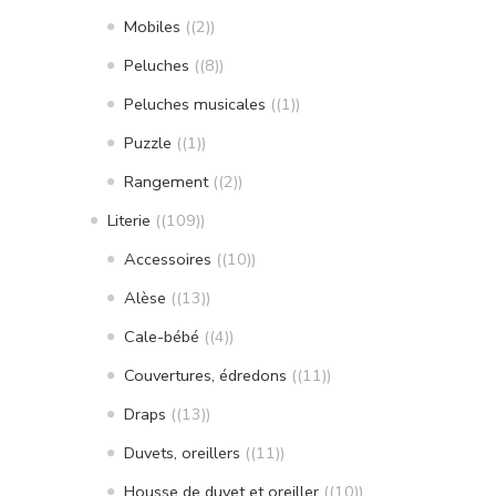
Mobiles
(2)
Peluches
(8)
Peluches musicales
(1)
Puzzle
(1)
Rangement
(2)
Literie
(109)
Accessoires
(10)
Alèse
(13)
Cale-bébé
(4)
Couvertures, édredons
(11)
Draps
(13)
Duvets, oreillers
(11)
Housse de duvet et oreiller
(10)