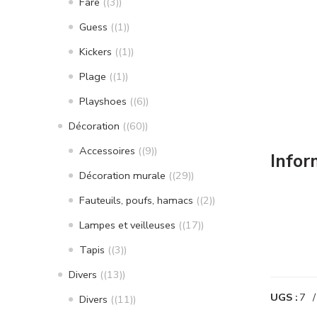
Fare
(3)
Guess
(1)
Kickers
(1)
Plage
(1)
Playshoes
(6)
Décoration
(60)
Accessoires
(9)
Infor
Décoration murale
(29)
Fauteuils, poufs, hamacs
(2)
Lampes et veilleuses
(17)
Tapis
(3)
Divers
(13)
UGS :
7
Divers
(11)