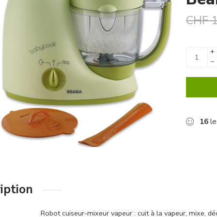
CHF
1
+
−
16
le
iption
Robot cuiseur-mixeur vapeur : cuit à la vapeur, mixe, dé