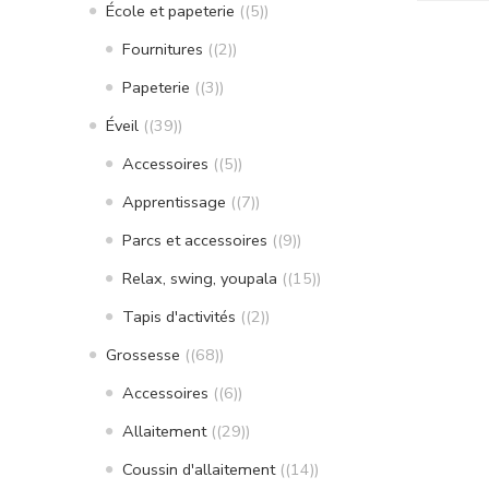
École et papeterie
(5)
Fournitures
(2)
Papeterie
(3)
Éveil
(39)
Accessoires
(5)
Apprentissage
(7)
Parcs et accessoires
(9)
Relax, swing, youpala
(15)
Tapis d'activités
(2)
Grossesse
(68)
Accessoires
(6)
Allaitement
(29)
Coussin d'allaitement
(14)