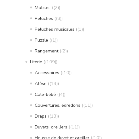
Mobiles
(2)
Peluches
(8)
Peluches musicales
(1)
Puzzle
(1)
Rangement
(2)
Literie
(109)
Accessoires
(10)
Alèse
(13)
Cale-bébé
(4)
Couvertures, édredons
(11)
Draps
(13)
Duvets, oreillers
(11)
Housse de duvet et oreiller
(10)