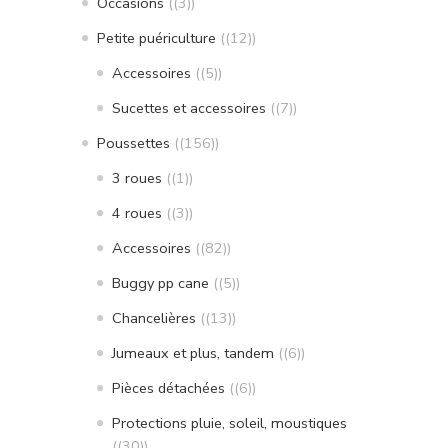
Occasions
(3)
Petite puériculture
(12)
Accessoires
(5)
Sucettes et accessoires
(7)
Poussettes
(156)
3 roues
(1)
4 roues
(3)
Accessoires
(82)
Buggy pp cane
(5)
Chancelières
(13)
Jumeaux et plus, tandem
(6)
Pièces détachées
(6)
Protections pluie, soleil, moustiques
(30)