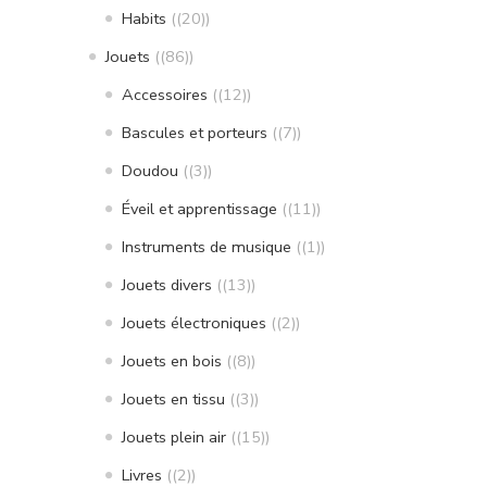
Habits
(20)
Jouets
(86)
Accessoires
(12)
Bascules et porteurs
(7)
Doudou
(3)
Éveil et apprentissage
(11)
Instruments de musique
(1)
Jouets divers
(13)
Jouets électroniques
(2)
Jouets en bois
(8)
Jouets en tissu
(3)
Jouets plein air
(15)
Livres
(2)