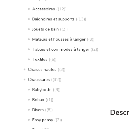
Accessoires
(12)
Baignoires et supports
(13)
Jouets de bain
(2)
Matelas et housses à langer
(8)
Tables et commodes à langer
(2)
Textiles
(5)
Chaises hautes
(3)
Chaussures
(32)
Babybotte
(9)
Bobux
(1)
Divers
(8)
Descr
Easy peasy
(2)