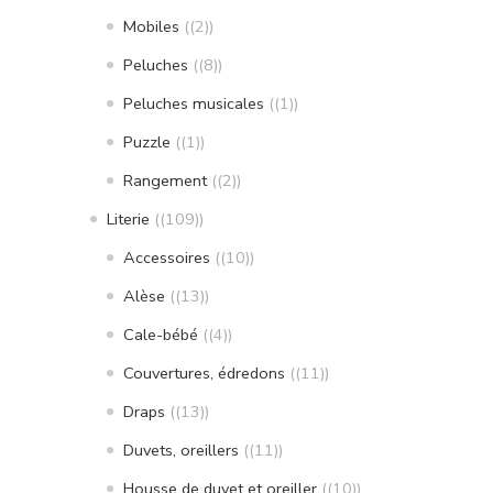
Mobiles
(2)
Peluches
(8)
Peluches musicales
(1)
Puzzle
(1)
Rangement
(2)
Literie
(109)
Accessoires
(10)
Alèse
(13)
Cale-bébé
(4)
Couvertures, édredons
(11)
Draps
(13)
Duvets, oreillers
(11)
Housse de duvet et oreiller
(10)