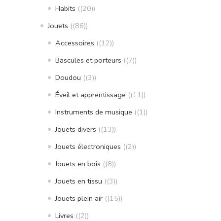
Habits
(20)
Jouets
(86)
Accessoires
(12)
Bascules et porteurs
(7)
Doudou
(3)
Éveil et apprentissage
(11)
Instruments de musique
(1)
Jouets divers
(13)
Jouets électroniques
(2)
Jouets en bois
(8)
Jouets en tissu
(3)
Jouets plein air
(15)
Livres
(2)