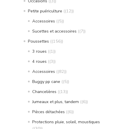
Occasions
(3)
Petite puériculture
(12)
Accessoires
(5)
Sucettes et accessoires
(7)
Poussettes
(156)
3 roues
(1)
4 roues
(3)
Accessoires
(82)
Buggy pp cane
(5)
Chancelières
(13)
Jumeaux et plus, tandem
(6)
Pièces détachées
(6)
Protections pluie, soleil, moustiques
(30)