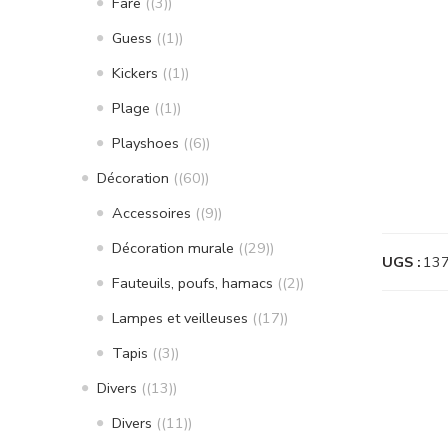
Fare
(3)
Guess
(1)
Kickers
(1)
Plage
(1)
Playshoes
(6)
Décoration
(60)
Accessoires
(9)
Décoration murale
(29)
UGS :
13
Fauteuils, poufs, hamacs
(2)
Lampes et veilleuses
(17)
Tapis
(3)
Divers
(13)
Divers
(11)