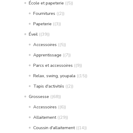
École et papeterie
(5)
Fournitures
(2)
Papeterie
(3)
Éveil
(39)
Accessoires
(5)
Apprentissage
(7)
Parcs et accessoires
(9)
Relax, swing, youpala
(15)
Tapis d'activités
(2)
Grossesse
(68)
Accessoires
(6)
Allaitement
(29)
Coussin d'allaitement
(14)