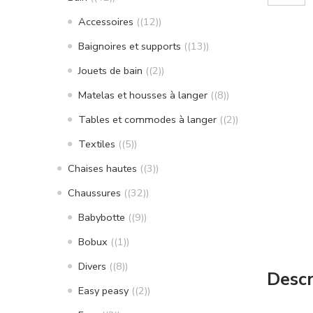
Accessoires
(12)
Baignoires et supports
(13)
Jouets de bain
(2)
Matelas et housses à langer
(8)
Tables et commodes à langer
(2)
Textiles
(5)
Chaises hautes
(3)
Chaussures
(32)
Babybotte
(9)
Bobux
(1)
Divers
(8)
Descr
Easy peasy
(2)