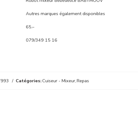
Robot mixeur Bébédélice BABYMOOV
Autres marques également disponibles
65.–
079/349 15 16
7993
Catégories:
Cuiseur - Mixeur
,
Repas