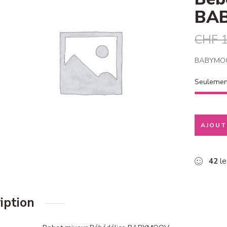
BA
CHF
1
BABYMOOV
Seuleme
AJOUT
42
le
iption