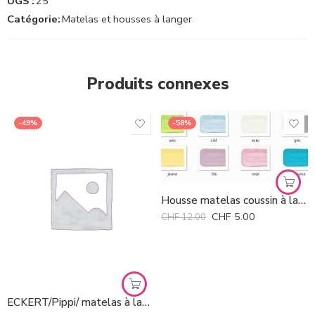
UGS :
25
Catégorie:
Matelas et housses à langer
Produits connexes
-49%
-58%
Housse matelas coussin à langer Kuli Muli *
CHF
5.00
CHF
12.00
ECKERT/Pippi/ matelas à langer de rechange blanc