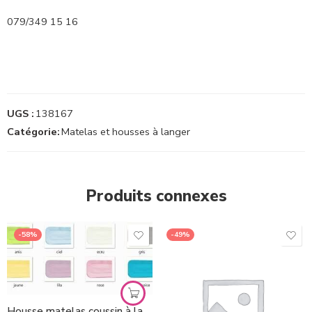
079/349 15 16
UGS :
138167
Catégorie:
Matelas et housses à langer
Produits connexes
-58%
-49%
Housse matelas coussin à langer Kuli Muli *