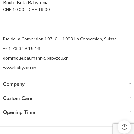
Boule Bola Babylonia
Fleur blanche s/noir
CHF
10.00
–
CHF
19.00
Rte de la Conversion 107, CH-1093 La Conversion, Suisse
+41 79 349 15 16
dominique.baumann@babyzou.ch
www.babyzou.ch
Company
Custom Care
Opening Time