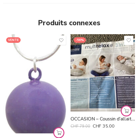
Produits connexes
VENTE
-56%
Violet
Coeur double blanc
Mains noir
OCCASION – Coussin d’allaitement Candide 3 en 1
Spirale noir-fuchsia
CHF
35.00
CHF
79.00
Noir-argent