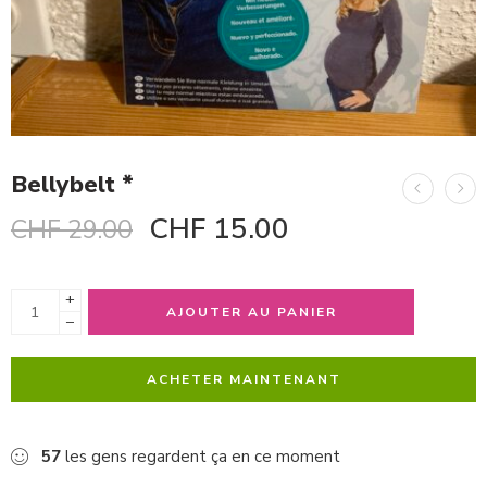
Bellybelt *
CHF
15.00
CHF
29.00
+
AJOUTER AU PANIER
−
ACHETER MAINTENANT
57
les gens regardent ça en ce moment