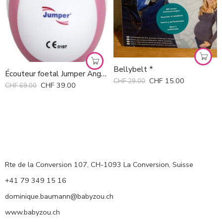
Bellybelt *
Écouteur foetal Jumper AngelSounds *
CHF
15.00
CHF
29.00
CHF
39.00
CHF
69.00
Rte de la Conversion 107, CH-1093 La Conversion, Suisse
+41 79 349 15 16
dominique.baumann@babyzou.ch
www.babyzou.ch