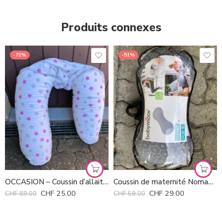
Produits connexes
-72%
-51%
OCCASION – Coussin d’allaitement
Coussin de maternité Nomade BABYMOOV Mum & B *
CHF
25.00
CHF
29.00
CHF
89.00
CHF
59.00