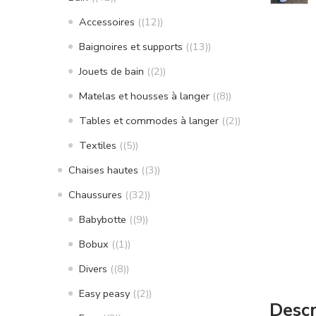
Accessoires
(12)
Baignoires et supports
(13)
Jouets de bain
(2)
Matelas et housses à langer
(8)
Tables et commodes à langer
(2)
Textiles
(5)
Chaises hautes
(3)
Chaussures
(32)
Babybotte
(9)
Bobux
(1)
Divers
(8)
Easy peasy
(2)
Descr