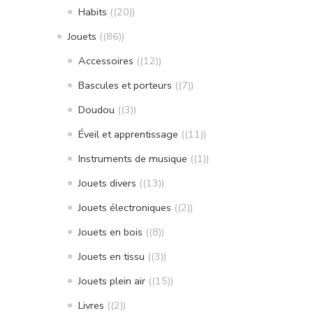
Habits
(20)
Jouets
(86)
Accessoires
(12)
Bascules et porteurs
(7)
Doudou
(3)
Éveil et apprentissage
(11)
Instruments de musique
(1)
Jouets divers
(13)
Jouets électroniques
(2)
Jouets en bois
(8)
Jouets en tissu
(3)
Jouets plein air
(15)
Livres
(2)