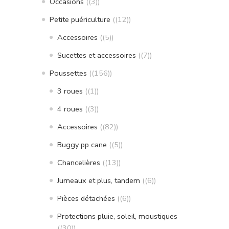
Occasions
(3)
Petite puériculture
(12)
Accessoires
(5)
Sucettes et accessoires
(7)
Poussettes
(156)
3 roues
(1)
4 roues
(3)
Accessoires
(82)
Buggy pp cane
(5)
Chancelières
(13)
Jumeaux et plus, tandem
(6)
Pièces détachées
(6)
Protections pluie, soleil, moustiques
(30)