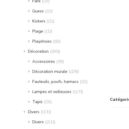
Fare
(3)
Guess
(1)
Kickers
(1)
Plage
(1)
Playshoes
(6)
Décoration
(60)
Accessoires
(9)
Décoration murale
(29)
Fauteuils, poufs, hamacs
(2)
Lampes et veilleuses
(17)
Catégori
Tapis
(3)
Divers
(13)
Divers
(11)