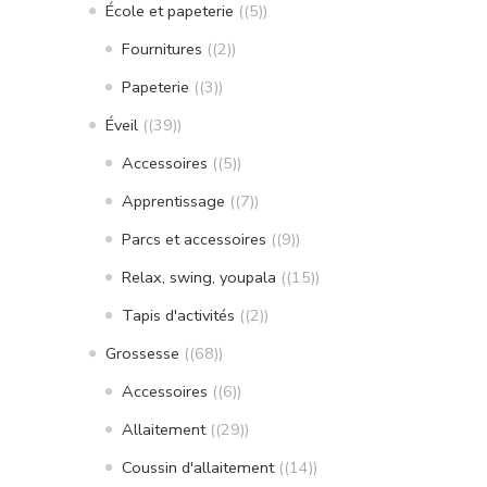
École et papeterie
(5)
Fournitures
(2)
Papeterie
(3)
Éveil
(39)
Accessoires
(5)
Apprentissage
(7)
Parcs et accessoires
(9)
Relax, swing, youpala
(15)
Tapis d'activités
(2)
Grossesse
(68)
Accessoires
(6)
Allaitement
(29)
Coussin d'allaitement
(14)