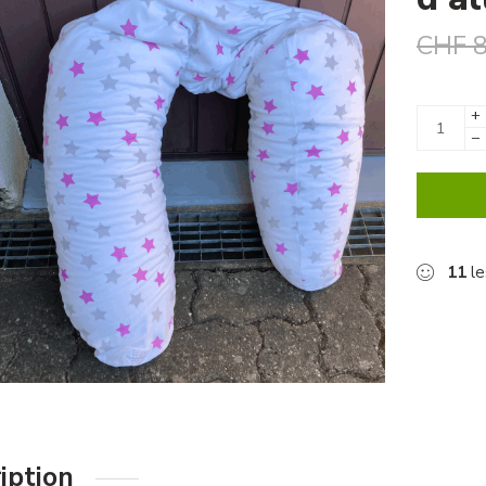
CHF
8
+
−
11
le
iption