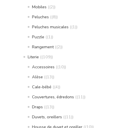
Mobiles
(2)
Peluches
(8)
Peluches musicales
(1)
Puzzle
(1)
Rangement
(2)
Literie
(109)
Accessoires
(10)
Alèse
(13)
Cale-bébé
(4)
Couvertures, édredons
(11)
Draps
(13)
Duvets, oreillers
(11)
Housse de duvet et oreiller
(10)