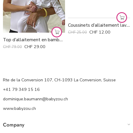
Coussinets d’allaitement lavables Avent *
CHF
12.00
CHF
25.00
Top d’allaitement en bambou avec SG Emma Jane *
CHF
29.00
CHF
79.00
Rte de la Conversion 107, CH-1093 La Conversion, Suisse
+41 79 349 15 16
dominique.baumann@babyzou.ch
www.babyzou.ch
Company