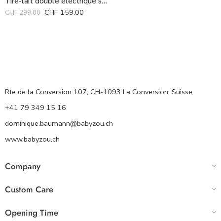
Tire-lait double électrique sur piles ou secteur Ameda *
CHF
159.00
CHF
299.00
Rte de la Conversion 107, CH-1093 La Conversion, Suisse
+41 79 349 15 16
dominique.baumann@babyzou.ch
www.babyzou.ch
Company
Custom Care
Opening Time