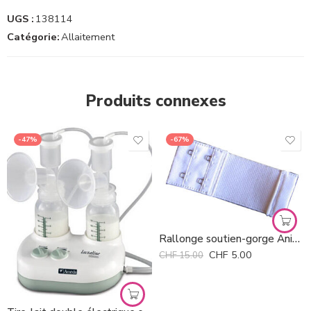
UGS :
138114
Catégorie:
Allaitement
Produits connexes
-47%
-67%
Rallonge soutien-gorge Anita *
CHF
5.00
CHF
15.00