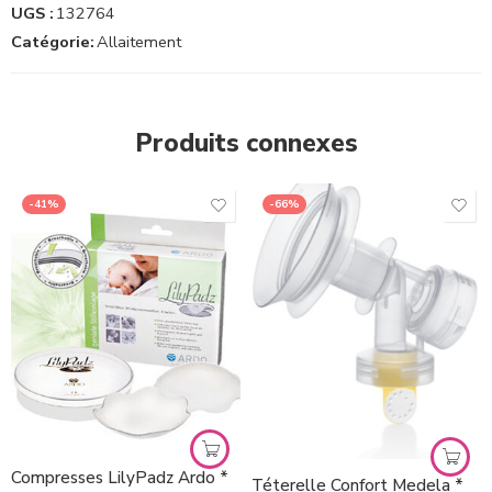
UGS :
132764
Catégorie:
Allaitement
Produits connexes
-41%
-66%
Compresses LilyPadz Ardo *
Téterelle Confort Medela *