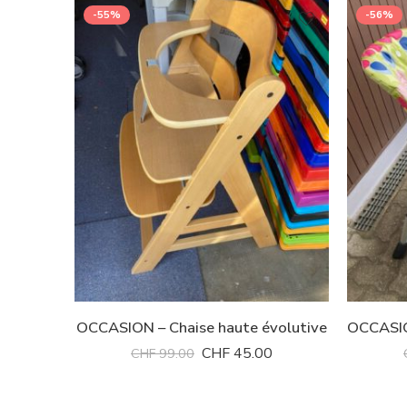
-55%
-56%
OCCASION – Chaise haute évolutive
CHF
45.00
CHF
99.00