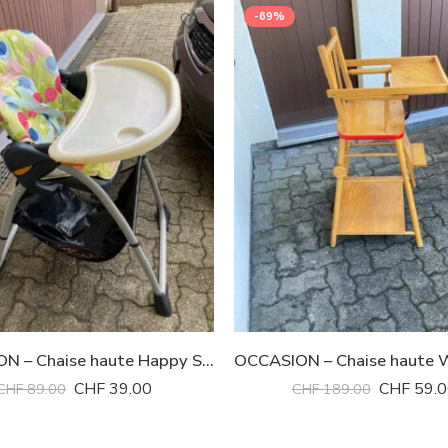
-69%
OCCASION – Chaise haute Happy Snack Chicco
CHF
39.00
CHF
59.0
CHF
89.00
CHF
189.00