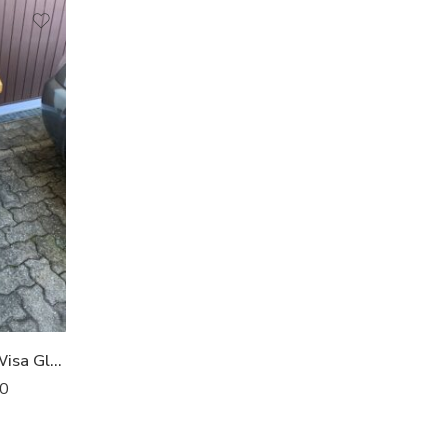
OCCASION – Chaise haute Wisa Gloria
0