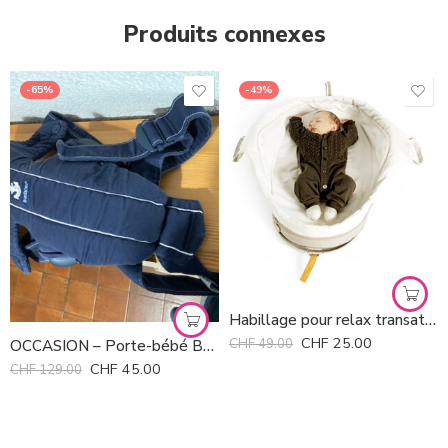
Produits connexes
-65%
-49%
Habillage pour relax transat Bounce ‘n’ Sleep Stokke *
CHF
25.00
CHF
49.00
OCCASION – Porte-bébé Babybjörn
CHF
45.00
CHF
129.00