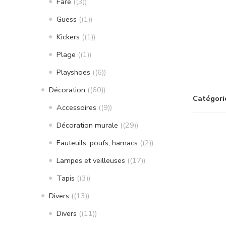
Fare
(3)
Guess
(1)
Kickers
(1)
Plage
(1)
Playshoes
(6)
Décoration
(60)
Catégori
Accessoires
(9)
Décoration murale
(29)
Fauteuils, poufs, hamacs
(2)
Lampes et veilleuses
(17)
Tapis
(3)
Divers
(13)
Divers
(11)