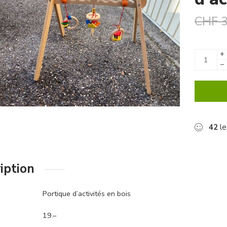
CHF
3
+
−
42
le
iption
Portique d’activités en bois
19.–