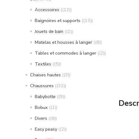
Accessoires
(12)
Baignoires et supports
(13)
Jouets de bain
(2)
Matelas et housses à langer
(8)
Tables et commodes à langer
(2)
Textiles
(5)
Chaises hautes
(3)
Chaussures
(32)
Babybotte
(9)
Descr
Bobux
(1)
Divers
(8)
Easy peasy
(2)