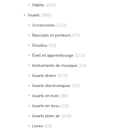
Habits
(20)
Jouets
(86)
Accessoires
(12)
Bascules et porteurs
(7)
Doudou
(3)
Éveil et apprentissage
(11)
Instruments de musique
(1)
Jouets divers
(13)
Jouets électroniques
(2)
Jouets en bois
(8)
Jouets en tissu
(3)
Jouets plein air
(15)
Livres
(2)