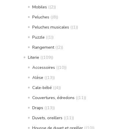
Mobiles
(2)
Peluches
(8)
Peluches musicales
(1)
Puzzle
(1)
Rangement
(2)
Literie
(109)
Accessoires
(10)
Alèse
(13)
Cale-bébé
(4)
Couvertures, édredons
(11)
Draps
(13)
Duvets, oreillers
(11)
Housse de duvet et oreiller
(10)