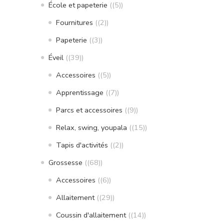
École et papeterie
(5)
Fournitures
(2)
Papeterie
(3)
Éveil
(39)
Accessoires
(5)
Apprentissage
(7)
Parcs et accessoires
(9)
Relax, swing, youpala
(15)
Tapis d'activités
(2)
Grossesse
(68)
Accessoires
(6)
Allaitement
(29)
Coussin d'allaitement
(14)