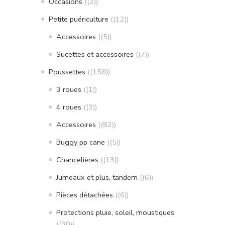
Occasions
(3)
Petite puériculture
(12)
Accessoires
(5)
Sucettes et accessoires
(7)
Poussettes
(156)
3 roues
(1)
4 roues
(3)
Accessoires
(82)
Buggy pp cane
(5)
Chancelières
(13)
Jumeaux et plus, tandem
(6)
Pièces détachées
(6)
Protections pluie, soleil, moustiques
(30)