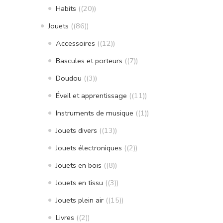
Habits
(20)
Jouets
(86)
Accessoires
(12)
Bascules et porteurs
(7)
Doudou
(3)
Éveil et apprentissage
(11)
Instruments de musique
(1)
Jouets divers
(13)
Jouets électroniques
(2)
Jouets en bois
(8)
Jouets en tissu
(3)
Jouets plein air
(15)
Livres
(2)