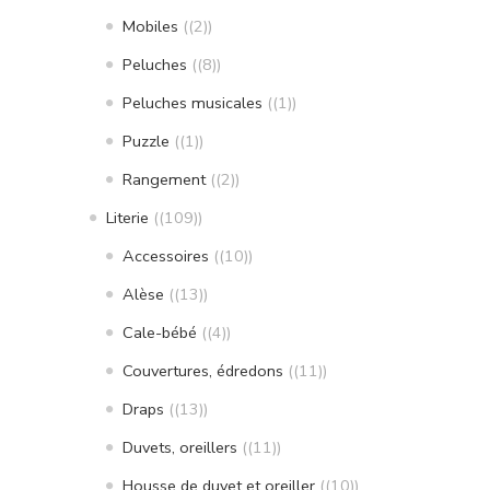
Mobiles
(2)
Peluches
(8)
Peluches musicales
(1)
Puzzle
(1)
Rangement
(2)
Literie
(109)
Accessoires
(10)
Alèse
(13)
Cale-bébé
(4)
Couvertures, édredons
(11)
Draps
(13)
Duvets, oreillers
(11)
Housse de duvet et oreiller
(10)