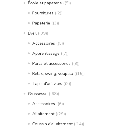
École et papeterie
(5)
Fournitures
(2)
Papeterie
(3)
Éveil
(39)
Accessoires
(5)
Apprentissage
(7)
Parcs et accessoires
(9)
Relax, swing, youpala
(15)
Tapis d'activités
(2)
Grossesse
(68)
Accessoires
(6)
Allaitement
(29)
Coussin d'allaitement
(14)