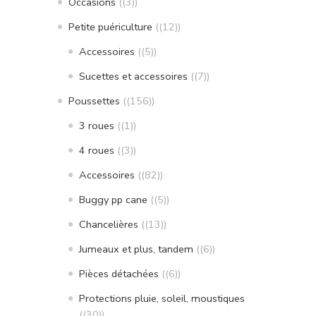
Occasions
(3)
Petite puériculture
(12)
Accessoires
(5)
Sucettes et accessoires
(7)
Poussettes
(156)
3 roues
(1)
4 roues
(3)
Accessoires
(82)
Buggy pp cane
(5)
Chancelières
(13)
Jumeaux et plus, tandem
(6)
Pièces détachées
(6)
Protections pluie, soleil, moustiques
(30)