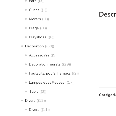
Fare
(3)
Guess
(1)
Descr
Kickers
(1)
Plage
(1)
Playshoes
(6)
Décoration
(60)
Accessoires
(9)
Décoration murale
(29)
Fauteuils, poufs, hamacs
(2)
Lampes et veilleuses
(17)
Tapis
(3)
Catégori
Divers
(13)
Divers
(11)