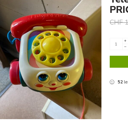
PRI
CHF
1
+
−
52
le