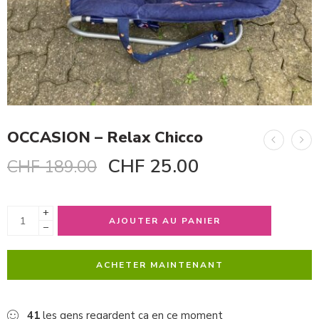
OCCASION – Relax Chicco
CHF
25.00
CHF
189.00
+
AJOUTER AU PANIER
−
ACHETER MAINTENANT
41
les gens regardent ça en ce moment