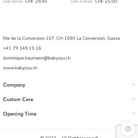
CHF
29.00
CHF
25.00
CHF
89.00
CHF
129.00
Rte de la Conversion 107, CH-1093 La Conversion, Suisse
+41 79 349 15 16
dominique.baumann@babyzou.ch
www.babyzou.ch
Company
Custom Care
Opening Time
© 2023 – All Right reserved!