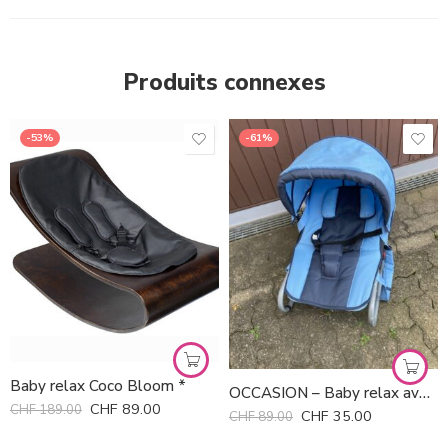
Produits connexes
-53%
-61%
Baby relax Coco Bloom *
OCCASION – Baby relax avec toit soleil amovible
CHF
89.00
CHF
189.00
CHF
35.00
CHF
89.00