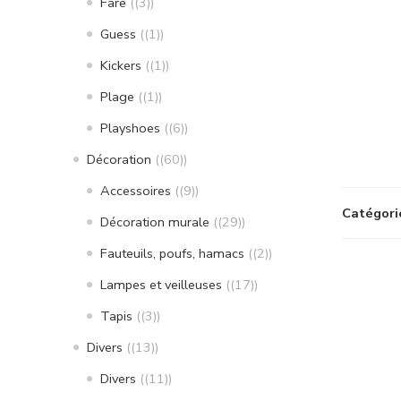
Fare
(3)
Guess
(1)
Kickers
(1)
Plage
(1)
Playshoes
(6)
Décoration
(60)
Accessoires
(9)
Catégori
Décoration murale
(29)
Fauteuils, poufs, hamacs
(2)
Lampes et veilleuses
(17)
Tapis
(3)
Divers
(13)
Divers
(11)