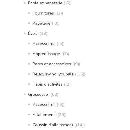
École et papeterie
(5)
Fournitures
(2)
Papeterie
(3)
Éveil
(39)
Accessoires
(5)
Apprentissage
(7)
Parcs et accessoires
(9)
Relax, swing, youpala
(15)
Tapis d'activités
(2)
Grossesse
(68)
Accessoires
(6)
Allaitement
(29)
Coussin d'allaitement
(14)