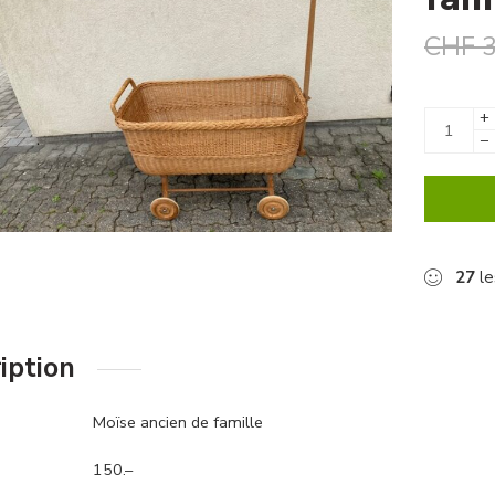
CHF
3
+
−
27
le
iption
Moïse ancien de famille
150.–