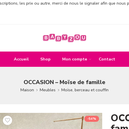
criptions, les prix ou autre, merci de nous le signaler afin que nous 
Accueil
Shop
Mon compte
Contact
OCCASION – Moïse de famille
Maison
Meubles
Moïse, berceau et couffin
OCC
-54%
fam