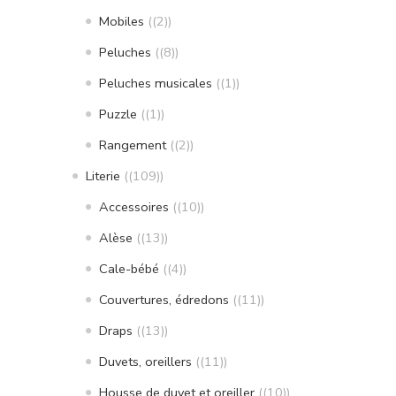
Mobiles
(2)
Peluches
(8)
Peluches musicales
(1)
Puzzle
(1)
Rangement
(2)
Literie
(109)
Accessoires
(10)
Alèse
(13)
Cale-bébé
(4)
Couvertures, édredons
(11)
Draps
(13)
Duvets, oreillers
(11)
Housse de duvet et oreiller
(10)