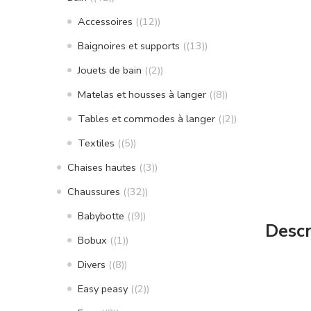
Accessoires
(12)
Baignoires et supports
(13)
Jouets de bain
(2)
Matelas et housses à langer
(8)
Tables et commodes à langer
(2)
Textiles
(5)
Chaises hautes
(3)
Chaussures
(32)
Babybotte
(9)
Descr
Bobux
(1)
Divers
(8)
Easy peasy
(2)