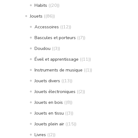
Habits
(20)
Jouets
(86)
Accessoires
(12)
Bascules et porteurs
(7)
Doudou
(3)
Éveil et apprentissage
(11)
Instruments de musique
(1)
Jouets divers
(13)
Jouets électroniques
(2)
Jouets en bois
(8)
Jouets en tissu
(3)
Jouets plein air
(15)
Livres
(2)