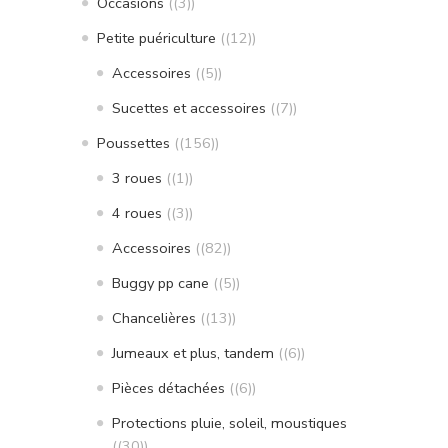
Occasions
(3)
Petite puériculture
(12)
Accessoires
(5)
Sucettes et accessoires
(7)
Poussettes
(156)
3 roues
(1)
4 roues
(3)
Accessoires
(82)
Buggy pp cane
(5)
Chancelières
(13)
Jumeaux et plus, tandem
(6)
Pièces détachées
(6)
Protections pluie, soleil, moustiques
(30)