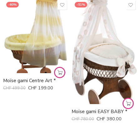
-60%
-51%
Moïse garni Centre Art *
CHF
199.00
CHF
499.00
Moïse garni EASY BABY *
CHF
380.00
CHF
780.00