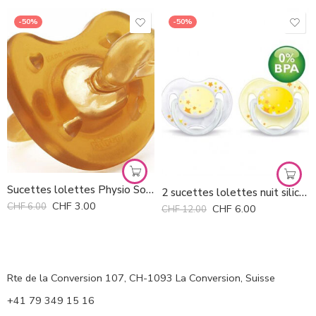
-50%
-50%
Sucettes lolettes Physio Soft Chicco *
2 sucettes lolettes nuit silicone phosphorescentes Avent 0-6 mois *
CHF
3.00
CHF
6.00
CHF
6.00
CHF
12.00
Rte de la Conversion 107, CH-1093 La Conversion, Suisse
+41 79 349 15 16