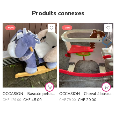
Produits connexes
-65%
-75%
OCCASION – Bascule peluche Nattou
OCCASION – Cheval à bascule en bois
CHF
45.00
CHF
20.00
CHF
129.00
CHF
79.00