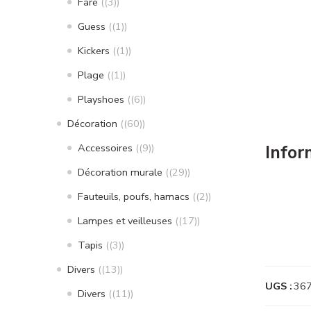
Fare
(3)
Guess
(1)
Kickers
(1)
Plage
(1)
Playshoes
(6)
Décoration
(60)
Accessoires
(9)
Infor
Décoration murale
(29)
Fauteuils, poufs, hamacs
(2)
Lampes et veilleuses
(17)
Tapis
(3)
Divers
(13)
UGS :
36
Divers
(11)