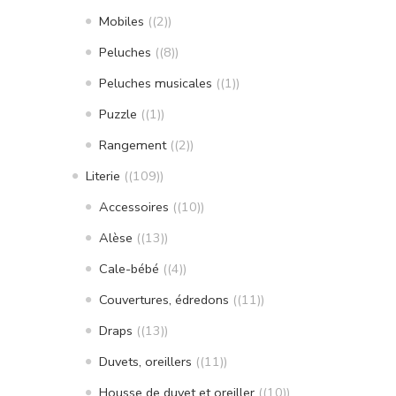
Mobiles
(2)
Peluches
(8)
Peluches musicales
(1)
Puzzle
(1)
Rangement
(2)
Literie
(109)
Accessoires
(10)
Alèse
(13)
Cale-bébé
(4)
Couvertures, édredons
(11)
Draps
(13)
Duvets, oreillers
(11)
Housse de duvet et oreiller
(10)