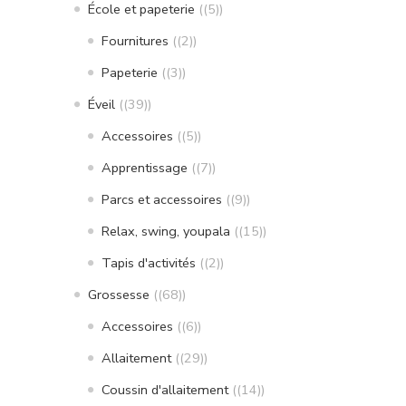
École et papeterie
(5)
Fournitures
(2)
Papeterie
(3)
Éveil
(39)
Accessoires
(5)
Apprentissage
(7)
Parcs et accessoires
(9)
Relax, swing, youpala
(15)
Tapis d'activités
(2)
Grossesse
(68)
Accessoires
(6)
Allaitement
(29)
Coussin d'allaitement
(14)