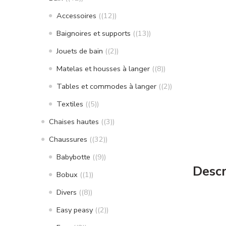
Accessoires
(12)
Baignoires et supports
(13)
Jouets de bain
(2)
Matelas et housses à langer
(8)
Tables et commodes à langer
(2)
Textiles
(5)
Chaises hautes
(3)
Chaussures
(32)
Babybotte
(9)
Descr
Bobux
(1)
Divers
(8)
Easy peasy
(2)