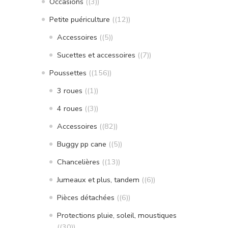
Occasions
(3)
Petite puériculture
(12)
Accessoires
(5)
Sucettes et accessoires
(7)
Poussettes
(156)
3 roues
(1)
4 roues
(3)
Accessoires
(82)
Buggy pp cane
(5)
Chancelières
(13)
Jumeaux et plus, tandem
(6)
Pièces détachées
(6)
Protections pluie, soleil, moustiques
(30)