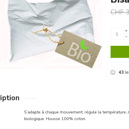
CHF
3
+
−
43
le
iption
S’adapte à chaque mouvement, régule la température, ne
biologique. Housse 100% coton.