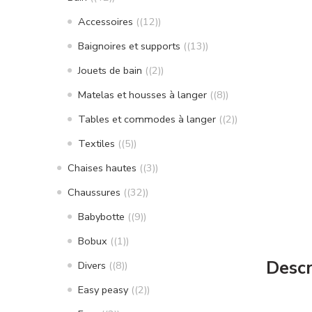
Accessoires
(12)
Baignoires et supports
(13)
Jouets de bain
(2)
Matelas et housses à langer
(8)
Tables et commodes à langer
(2)
Textiles
(5)
Chaises hautes
(3)
Chaussures
(32)
Babybotte
(9)
Bobux
(1)
Descr
Divers
(8)
Easy peasy
(2)