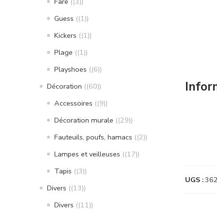
Fare
(3)
Guess
(1)
Kickers
(1)
Plage
(1)
Playshoes
(6)
Infor
Décoration
(60)
Accessoires
(9)
Décoration murale
(29)
Fauteuils, poufs, hamacs
(2)
Lampes et veilleuses
(17)
Tapis
(3)
UGS :
36
Divers
(13)
Divers
(11)