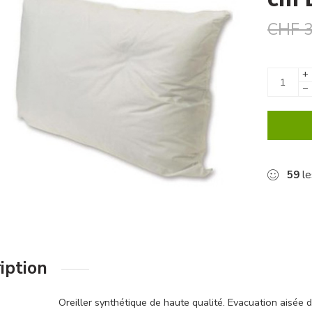
CHF
3
+
−
59
le
iption
Oreiller synthétique de haute qualité. Evacuation aisée d