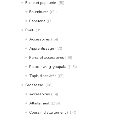
École et papeterie
(5)
Fournitures
(2)
Papeterie
(3)
Éveil
(39)
Accessoires
(5)
Apprentissage
(7)
Parcs et accessoires
(9)
Relax, swing, youpala
(15)
Tapis d'activités
(2)
Grossesse
(68)
Accessoires
(6)
Allaitement
(29)
Coussin d'allaitement
(14)