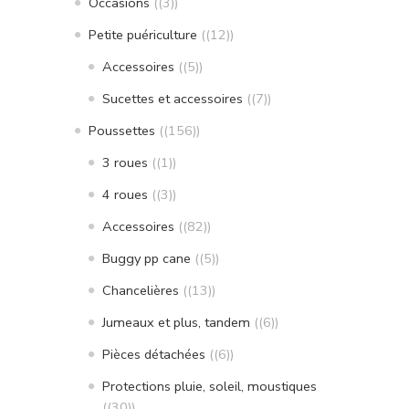
Occasions
(3)
Petite puériculture
(12)
Accessoires
(5)
Sucettes et accessoires
(7)
Poussettes
(156)
3 roues
(1)
4 roues
(3)
Accessoires
(82)
Buggy pp cane
(5)
Chancelières
(13)
Jumeaux et plus, tandem
(6)
Pièces détachées
(6)
Protections pluie, soleil, moustiques
(30)