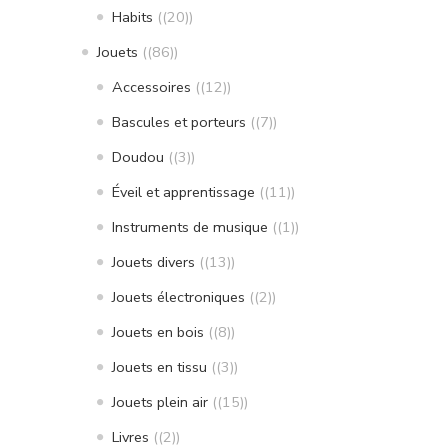
Habits
(20)
Jouets
(86)
Accessoires
(12)
Bascules et porteurs
(7)
Doudou
(3)
Éveil et apprentissage
(11)
Instruments de musique
(1)
Jouets divers
(13)
Jouets électroniques
(2)
Jouets en bois
(8)
Jouets en tissu
(3)
Jouets plein air
(15)
Livres
(2)