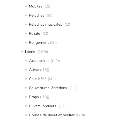
Mobiles
(2)
Peluches
(8)
Peluches musicales
(1)
Puzzle
(1)
Rangement
(2)
Literie
(109)
Accessoires
(10)
Alèse
(13)
Cale-bébé
(4)
Couvertures, édredons
(11)
Draps
(13)
Duvets, oreillers
(11)
Housse de duvet et oreiller
(10)