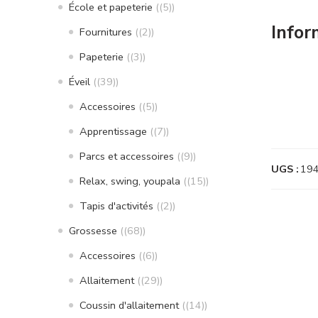
École et papeterie
(5)
Infor
Fournitures
(2)
Papeterie
(3)
Éveil
(39)
Accessoires
(5)
Apprentissage
(7)
Parcs et accessoires
(9)
UGS :
19
Relax, swing, youpala
(15)
Tapis d'activités
(2)
Grossesse
(68)
Accessoires
(6)
Allaitement
(29)
Coussin d'allaitement
(14)