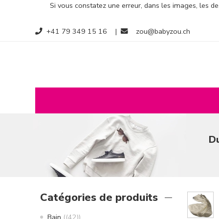
Si vous constatez une erreur, dans les images, les des
+41 79 349 15 16
|
zou@babyzou.ch
Du
Catégories de produits
Bain
(42)