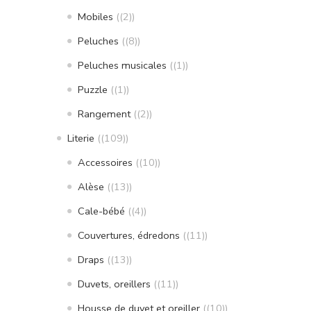
Mobiles
(2)
Peluches
(8)
Peluches musicales
(1)
Puzzle
(1)
Rangement
(2)
Literie
(109)
Accessoires
(10)
Alèse
(13)
Cale-bébé
(4)
Couvertures, édredons
(11)
Draps
(13)
Duvets, oreillers
(11)
Housse de duvet et oreiller
(10)