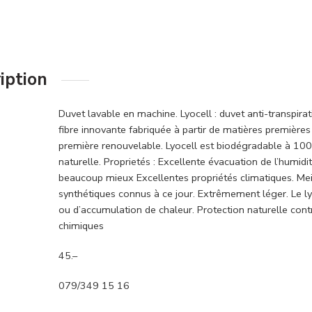
iption
Duvet lavable en machine. Lyocell : duvet anti-transpira
fibre innovante fabriquée à partir de matières premières 
première renouvelable. Lyocell est biodégradable à 100 
naturelle. Proprietés : Excellente évacuation de l’humidi
beaucoup mieux Excellentes propriétés climatiques. Meil
synthétiques connus à ce jour. Extrêmement léger. Le ly
ou d’accumulation de chaleur. Protection naturelle contr
chimiques
45.–
079/349 15 16