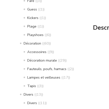
Fare
(3)
Guess
(1)
Kickers
(1)
Descr
Plage
(1)
Playshoes
(6)
Décoration
(60)
Accessoires
(9)
Décoration murale
(29)
Fauteuils, poufs, hamacs
(2)
Lampes et veilleuses
(17)
Tapis
(3)
Divers
(13)
Divers
(11)