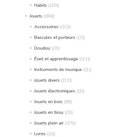
Habits
(20)
Jouets
(86)
Accessoires
(12)
Bascules et porteurs
(7)
Doudou
(3)
Éveil et apprentissage
(11)
Instruments de musique
(1)
Jouets divers
(13)
Jouets électroniques
(2)
Jouets en bois
(8)
Jouets en tissu
(3)
Jouets plein air
(15)
Livres
(2)