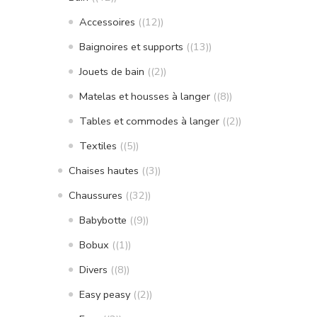
Accessoires
(12)
Baignoires et supports
(13)
Jouets de bain
(2)
Matelas et housses à langer
(8)
Tables et commodes à langer
(2)
Textiles
(5)
Chaises hautes
(3)
Chaussures
(32)
Babybotte
(9)
Bobux
(1)
Divers
(8)
Easy peasy
(2)