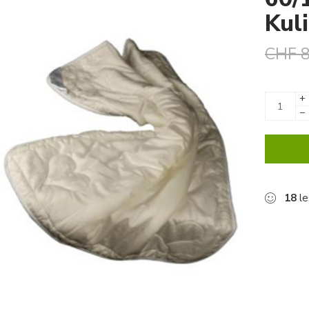
Kuli
CHF
8
+
−
18
le