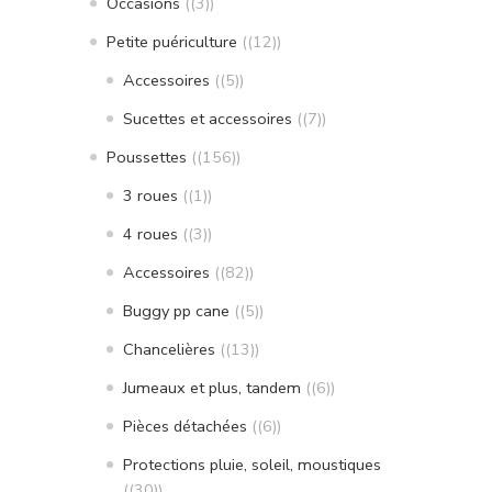
Occasions
(3)
Petite puériculture
(12)
Accessoires
(5)
Sucettes et accessoires
(7)
Poussettes
(156)
3 roues
(1)
4 roues
(3)
Accessoires
(82)
Buggy pp cane
(5)
Chancelières
(13)
Jumeaux et plus, tandem
(6)
Pièces détachées
(6)
Protections pluie, soleil, moustiques
(30)