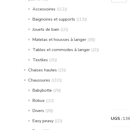
Accessoires
(12)
Baignoires et supports
(13)
Jouets de bain
(2)
Matelas et housses à langer
(8)
Tables et commodes à langer
(2)
Textiles
(5)
Chaises hautes
(3)
Chaussures
(32)
Babybotte
(9)
Bobux
(1)
Divers
(8)
UGS :
13
Easy peasy
(2)