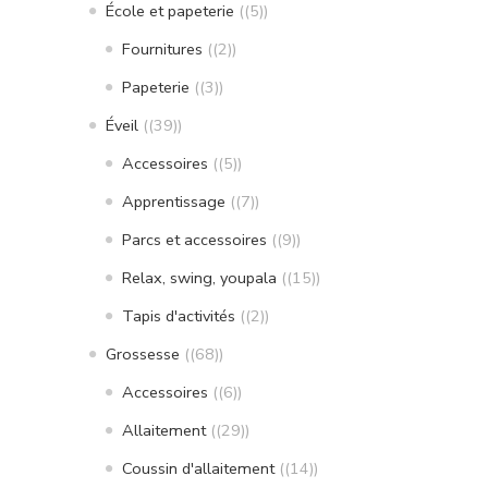
École et papeterie
(5)
Fournitures
(2)
Papeterie
(3)
Éveil
(39)
Accessoires
(5)
Apprentissage
(7)
Parcs et accessoires
(9)
Relax, swing, youpala
(15)
Tapis d'activités
(2)
Grossesse
(68)
Accessoires
(6)
Allaitement
(29)
Coussin d'allaitement
(14)