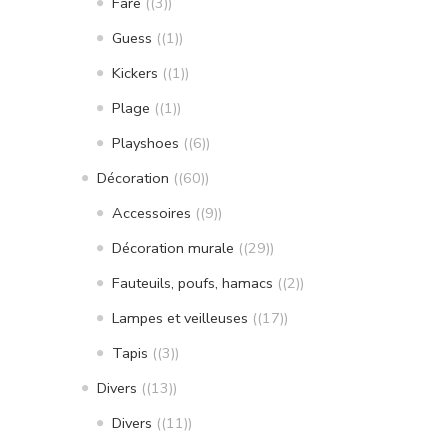
Fare
(3)
Guess
(1)
Kickers
(1)
Plage
(1)
Playshoes
(6)
Décoration
(60)
Accessoires
(9)
Décoration murale
(29)
Fauteuils, poufs, hamacs
(2)
Lampes et veilleuses
(17)
Tapis
(3)
Divers
(13)
Divers
(11)