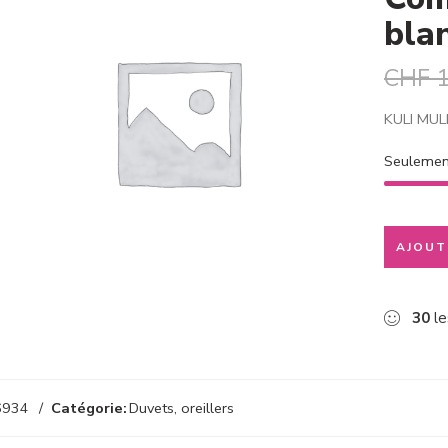
bla
CHF
1
KULI MULI
Seuleme
AJOUT
30
le
6934
Catégorie:
Duvets, oreillers