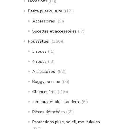
Occasions
(3)
Petite puériculture
(12)
Accessoires
(5)
Sucettes et accessoires
(7)
Poussettes
(156)
3 roues
(1)
4 roues
(3)
Accessoires
(82)
Buggy pp cane
(5)
Chancelières
(13)
Jumeaux et plus, tandem
(6)
Pièces détachées
(6)
Protections pluie, soleil, moustiques
(30)