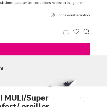
puissions apporter les corrections nécessaires.
Ignorer
Connexion/Inscription
cm
I MULI/Super
ort/ oreiller