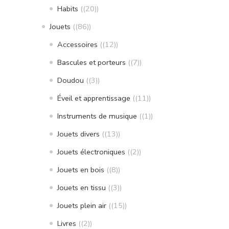
Habits
(20)
Jouets
(86)
Accessoires
(12)
Bascules et porteurs
(7)
Doudou
(3)
Éveil et apprentissage
(11)
Instruments de musique
(1)
Jouets divers
(13)
Jouets électroniques
(2)
Jouets en bois
(8)
Jouets en tissu
(3)
Jouets plein air
(15)
Livres
(2)