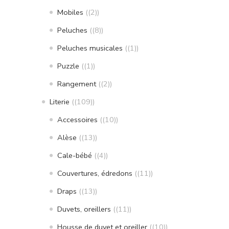
Mobiles
(2)
Peluches
(8)
Peluches musicales
(1)
Puzzle
(1)
Rangement
(2)
Literie
(109)
Accessoires
(10)
Alèse
(13)
Cale-bébé
(4)
Couvertures, édredons
(11)
Draps
(13)
Duvets, oreillers
(11)
Housse de duvet et oreiller
(10)