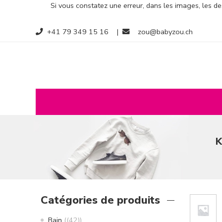
Si vous constatez une erreur, dans les images, les des
+41 79 349 15 16
|
zou@babyzou.ch
K
Catégories de produits
Bain
(42)