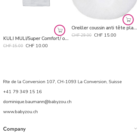
Oreiller coussin anti tête plate P’tit Panda Candide *
CHF
15.00
CHF
29.00
KULI MULI/Super Comfort/ oreiller blanc 35/40 cm
CHF
10.00
CHF
15.00
Rte de la Conversion 107, CH-1093 La Conversion, Suisse
+41 79 349 15 16
dominique.baumann@babyzou.ch
www.babyzou.ch
Company