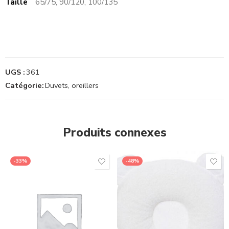
Taille
65/75, 90/120, 100/135
UGS :
361
Catégorie:
Duvets, oreillers
Produits connexes
-33%
-48%