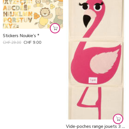
Stickers Noukie’s *
CHF
9.00
CHF
29.00
Vide-poches range jouets 3 Sprouts *