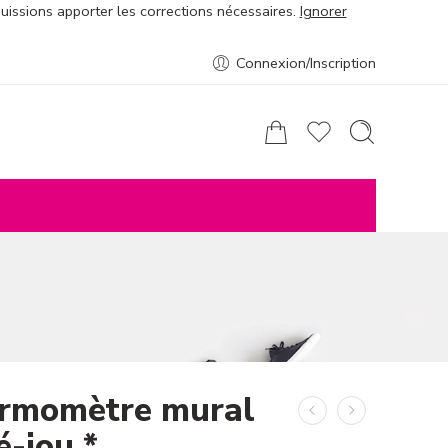
puissions apporter les corrections nécessaires.
Ignorer
Connexion/Inscription
rmomètre mural
é-jou *