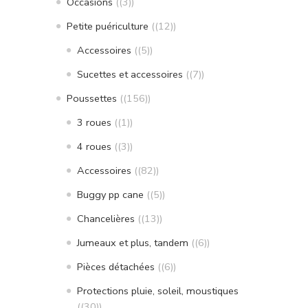
Occasions
(3)
Petite puériculture
(12)
Accessoires
(5)
Sucettes et accessoires
(7)
Poussettes
(156)
3 roues
(1)
4 roues
(3)
Accessoires
(82)
Buggy pp cane
(5)
Chancelières
(13)
Jumeaux et plus, tandem
(6)
Pièces détachées
(6)
Protections pluie, soleil, moustiques
(30)