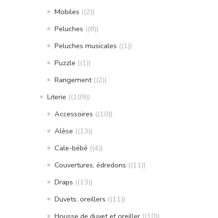
Mobiles
(2)
Peluches
(8)
Peluches musicales
(1)
Puzzle
(1)
Rangement
(2)
Literie
(109)
Accessoires
(10)
Alèse
(13)
Cale-bébé
(4)
Couvertures, édredons
(11)
Draps
(13)
Duvets, oreillers
(11)
Housse de duvet et oreiller
(10)