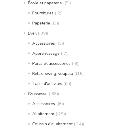
École et papeterie
(5)
Fournitures
(2)
Papeterie
(3)
Éveil
(39)
Accessoires
(5)
Apprentissage
(7)
Parcs et accessoires
(9)
Relax, swing, youpala
(15)
Tapis d'activités
(2)
Grossesse
(68)
Accessoires
(6)
Allaitement
(29)
Coussin d'allaitement
(14)