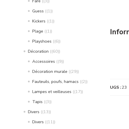
Fare
(3)
Guess
(1)
Kickers
(1)
Infor
Plage
(1)
Playshoes
(6)
Décoration
(60)
Accessoires
(9)
Décoration murale
(29)
Fauteuils, poufs, hamacs
(2)
UGS :
23
Lampes et veilleuses
(17)
Tapis
(3)
Divers
(13)
Divers
(11)