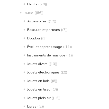
Habits
(20)
Jouets
(86)
Accessoires
(12)
Bascules et porteurs
(7)
Doudou
(3)
Éveil et apprentissage
(11)
Instruments de musique
(1)
Jouets divers
(13)
Jouets électroniques
(2)
Jouets en bois
(8)
Jouets en tissu
(3)
Jouets plein air
(15)
Livres
(2)