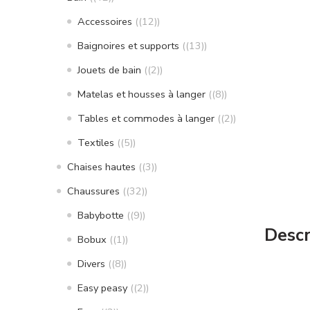
Accessoires
(12)
Baignoires et supports
(13)
Jouets de bain
(2)
Matelas et housses à langer
(8)
Tables et commodes à langer
(2)
Textiles
(5)
Chaises hautes
(3)
Chaussures
(32)
Babybotte
(9)
Descr
Bobux
(1)
Divers
(8)
Easy peasy
(2)