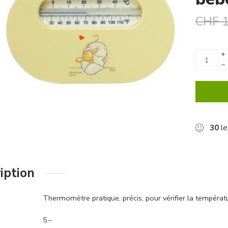
CHF
1
+
−
30
le
iption
Thermomètre pratique, précis, pour vérifier la tempéra
5.–