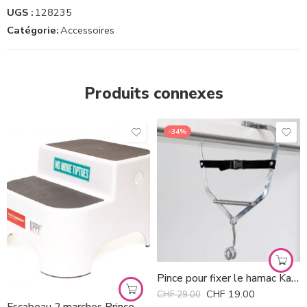
UGS :
128235
Catégorie:
Accessoires
Produits connexes
-34%
Pince pour fixer le hamac Kangoo à l’embrasure de la porte *
CHF
19.00
CHF
29.00
Escabeau 2 marches Prince Lionheart